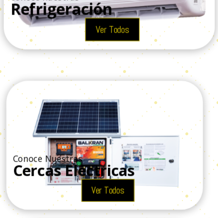
Refrigeración
Ver Todos
Conoce Nuestras
Cercas Eléctricas
Ver Todos