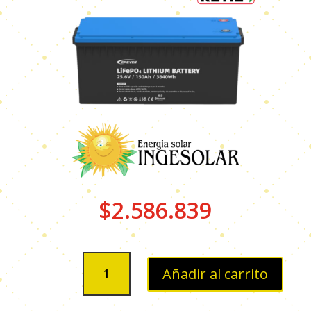
$
2.586.839
BATERIA
Añadir al carrito
LITIO
25.6V
150AH