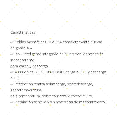
-4.000
CICLOS
AL
80%
DOD
Características:
W:31kg
36
✅ Celdas prismáticas LiFePO4 completamente nuevas
MESES
de grado A –
DE
✅ BMS inteligente integrado en el interior, y protección
GARANTIA
independiente
cantidad
para carga y descarga.
✅ 4000 ciclos (25 °C, 80% DOD, carga a 0.5C y descarga
a 1C)
✅ Protección contra sobrecarga, sobredescarga,
sobretemperatura,
baja temperatura, sobrecorriente y cortocircuito.
✅ Instalación sencilla y sin necesidad de mantenimiento.