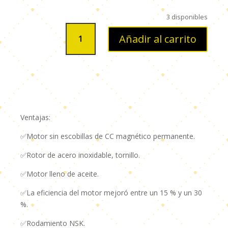
3 disponibles
BOMBA
Añadir al carrito
SUMERGIBLE
TIPO
LAPICERO
4S48-
DC
125VOC
ECO
Ventajas:
1.2M3H/100M/48V/600W
-
✅Motor sin escobillas de CC magnético permanente.
TAIFU-
✅Rotor de acero inoxidable, tornillo.
6
MESES
✅Motor lleno de aceite.
DE
GARANTIA
✅La eficiencia del motor mejoró entre un 15 % y un 30
cantidad
%.
✅Rodamiento NSK.