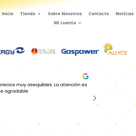
Inicio
Tienda
Sobre Nosotros
Contacto
Noticias
Mi cuenta
 precios, me gusta por que siempre
Desde la efic
r a nuestra necesidad, el apoyo en
artículos pr
l.
tes
Jeffry