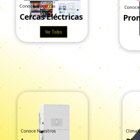
Conoce Nuestras
Conoce n
Cercas Eléctricas
Prom
Ver Todos
Conoce Nuestros
Climati