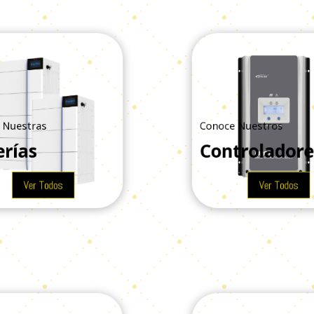
Nuestras
Conoce Nuestros
rías
Controlador
Ver Todos
Ver Todos