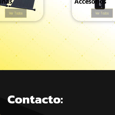
inas
Accesorios
Ver Todos
Ver Todos
Contacto: