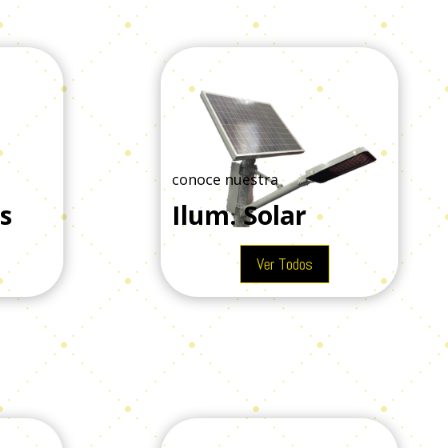
conoce nuestra
es
Ilum. Solar
Ver Todos