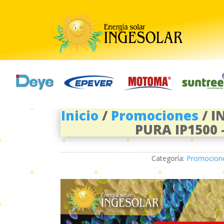
Inicio
/
Promociones
/ I
PURA IP1500 
Excelente servicio, y precio
inmediata y ambiente agra
Categoría:
Promocion
Alvaro Cuellar