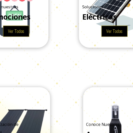
uestras
Soluciones
ociones
Eléctricas
Ver Todos
Ver Todos
zación de
Conoce Nuestros