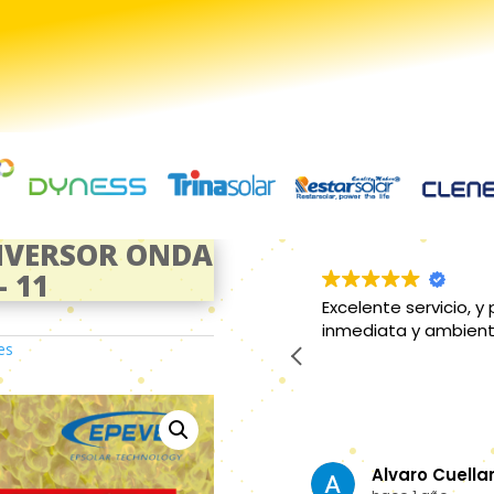
NVERSOR ONDA
– 11
s muy asequibles. La atención es
Excelente servicio y
dable
recomiendan lo mejo
es
compra es exepciona
Gerrard Fuen