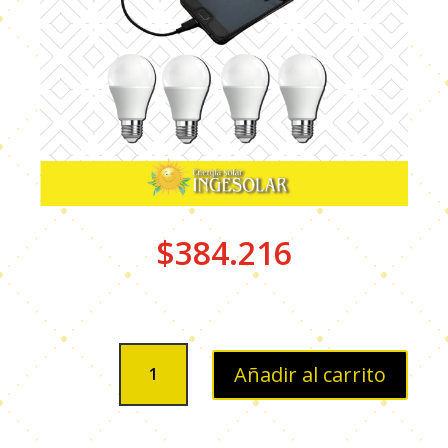
$
384.216
KIT
Añadir al carrito
AISLADO
DE
120WH/DIA
cantidad