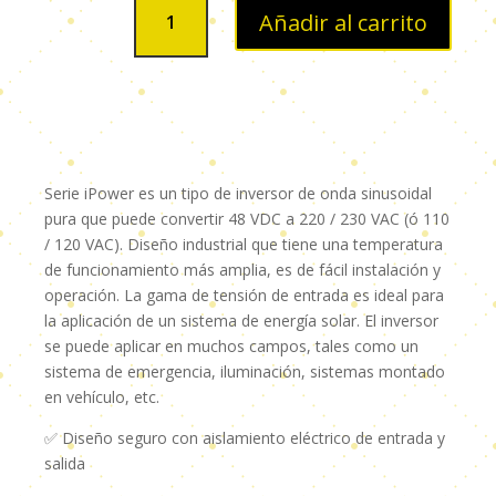
Añadir al carrito
ONDA
PURA
IP2000-
21
2000W
24Vdc
a
Serie iPower es un tipo de inversor de onda sinusoidal
110Vac
pura que puede convertir 48 VDC a 220 / 230 VAC (ó 110
-
/ 120 VAC). Diseño industrial que tiene una temperatura
EPEVER-
de funcionamiento más amplia, es de fácil instalación y
12
operación. La gama de tensión de entrada es ideal para
MESES
la aplicación de un sistema de energía solar. El inversor
DE
se puede aplicar en muchos campos, tales como un
GARANTIA
sistema de emergencia, iluminación, sistemas montado
cantidad
en vehículo, etc.
✅ Diseño seguro con aislamiento eléctrico de entrada y
salida